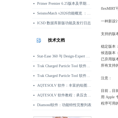
Primer Premier 6.25版本及早期更新日志
넷
flexMI
SeismoMatch v2026功能概览 ：地震动谱匹配与结构动力分析
넷
一种新设
ICSD 数据库新版功能及发行日志
넷
支持的版
技术文档
稳定版本：版
候选版本
Stat-Ease 360 与 Design-Expert 功能区别对比 | 正版选型参考
넷
已弃用版本
所有支持的
Trak Charged Particle Tool 软件资讯：二维带电粒子束软件
넷
Trak Charged Particle Tool 软件应用示例：相对论速调管强流束枪仿真
넷
注意：
AQTESOLV 软件：丰富的绘图、报告与输出功能
넷
目前，目前
AQTESOLV 软件教程：承压含水层变速率抽水试验分析
넷
用 App
程序可用的指
Diamond软件：功能特性完整列表
넷