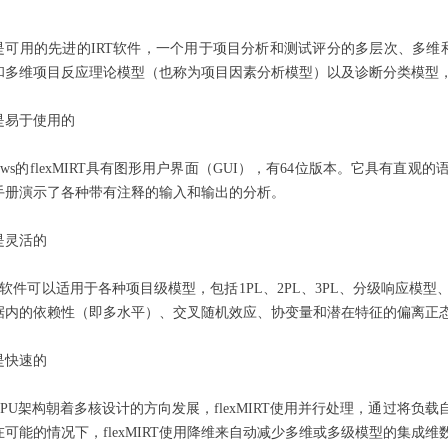
IRT是可用的先进的IRT软件，一个用于项目分析和测试评分的多层次、多维和
和多维项目反应理论模型（也称为项目因素分析模型）以及诊断分类模型
RT是易于使用的
dows的flexMIRT具有图形用户界面（GUI），有64位版本。它具有
手册演示了各种带有注释的输入和输出的分析。
RT是灵活的
T软件可以适用于各种项目级模型，包括1PL、2PL、3PL、分级响应
据内的依赖性（即多水平）、交叉随机效应、协变量和潜在特征的偏离正
RT是快速的
PU架构朝着多核设计的方向发展，flexMIRT使用并行处理，通过将
可能的情况下，flexMIRT使用降维来自动减少多维或多级模型的集成维