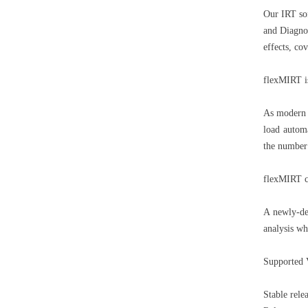
Our IRT so
and Diagnos
effects, cov
flexMIRT is
As modern C
load automa
the number 
flexMIRT ca
A newly-de
analysis wh
Supported 
Stable rele