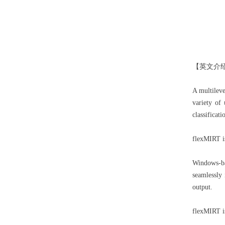
【英文介
A multileve
variety of
classificat
flexMIRT is
Windows-ba
seamlessly
output.
flexMIRT is