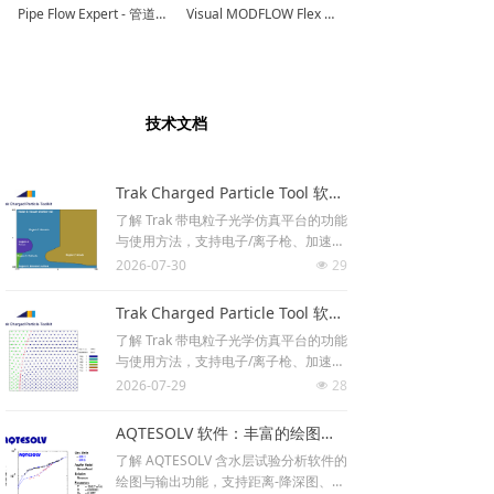
Pipe Flow Expert - 管道流体分析软件
Visual MODFLOW Flex - 地下水建模软件
技术文档
Trak Charged Particle Tool 软件资讯：二维带电粒子束软件
了解 Trak 带电粒子光学仿真平台的功能
与使用方法，支持电子/离子枪、加速
器、离子源等应用，提供 TRACK、SCH
2026-07-30
29
넶
ARGE、RELBEAM 等追踪模式，集成有
限元网格生成与自洽场计算。
Trak Charged Particle Tool 软件应用示例：相对论速调管强流束枪仿真
了解 Trak 带电粒子光学仿真平台的功能
与使用方法，支持电子/离子枪、加速
器、离子源等应用，提供 TRACK、SCH
2026-07-29
28
넶
ARGE、RELBEAM 等追踪模式，集成有
限元网格生成与自洽场计算。
AQTESOLV 软件：丰富的绘图、报告与输出功能
了解 AQTESOLV 含水层试验分析软件的
绘图与输出功能，支持距离-降深图、复