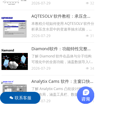
合图、自定义样式、批量打印及剪贴板
2026-07-29
32
넶
数据交换，便于结果展示与报告生成。
AQTESOLV 软件教程：承压含水层变速率抽水试验分析
本教程介绍如何使用 AQTESOLV 软件分
析承压含水层中的变速率抽水试验，涵
盖数据输入、Theis 标准曲线匹配、自
2026-07-29
31
넶
动参数估计及手动拟合操作步骤。
Diamond软件：功能特性完整列表
了解 Diamond 软件在晶体与分子结构
可视化中的全面功能，涵盖数据导入/导
出、结构构建、动画、粉末衍射计算、
2026-07-29
34
넶
配位多面体生成及版本 5 新增的探索视
图等，适用于化学与材料科学研究。
Analytix Cams 软件：主窗口快速入门指南
了解 Analytix Cams 凸轮设计软件的主
窗口布局，涵盖工具栏、数据表（位移/
联系客服
너
速度/加速度/跃度）、凸轮/从动件配置
2026-07-29
31
넶
区及分析区，帮助用户快速上手操作。
SimLipid 软件：基于直接进样质谱的高通量数据处理工作流程
了解 SimLipid 软件基于直接进样质谱的
高通量脂质组学数据处理工作流程，支
持 Bruker、Agilent、Thermo 等厂商
2026-07-29
9
넶