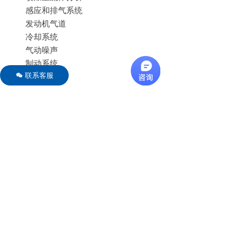
感应和排气系统
发动机气道
冷却系统
气动噪声
制动系统
联系客服
油箱晃动
너
涡轮机行业
对旋转设备（风扇、泵、涡轮）能进
行评估
建筑和土木工程行业
风载荷对楼宇和结构的影响
室内空调和环境评估
热水储罐中的温度分布
电气和电子行业