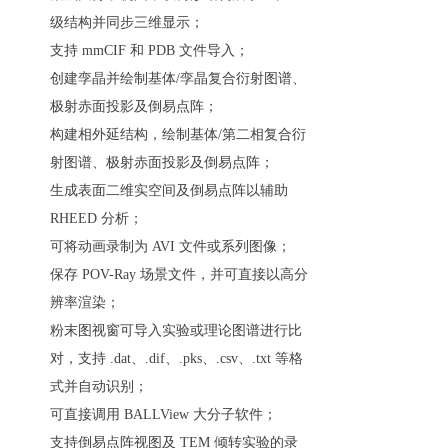
级结构并同步三维显示；
支持 mmCIF 和 PDB 文件导入；
创建孪晶并绘制基体/孪晶复合衍射图谱、
极射赤面投影及倒易点阵；
构建相外延结构，绘制基体/第二相复合衍
射图谱、极射赤面投影及倒易点阵；
生成表面二维实空间及倒易点阵以辅助
RHEED 分析；
可将动画录制为 AVI 文件或系列图像；
保存 POV-Ray 场景文件，并可直接以高分
辨率渲染；
粉末图视窗可导入实验或理论图谱进行比
对，支持 .dat、.dif、.pks、.csv、.txt 等格
式并自动识别；
可直接调用 BALLView 大分子软件；
支持倒易点阵视图及 TEM 倾转实验的录