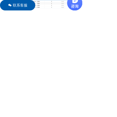
联系客服
너
数据表配置
一次配置，轻松切换
为数据表保存常用筛选条件、排序规则及列显示
组合方案。根据不同使用场景存储多套配置方
案，无需重复设置即可快速切换。