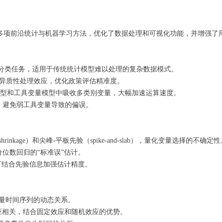
的新版本，引入了多项前沿统计与机器学习方法，优化了数据处理和可视化功能，并
回归与分类任务，适用于传统统计模型难以处理的复杂数据模式。
的异质性处理效应，优化政策评估精准度。
模型和工具变量模型中吸收多类别变量，大幅加速运算速度。
，避免弱工具变量导致的偏误。
shrinkage）和尖峰-平板先验（spike-and-slab），量化变量选择的不确定
位数回归的“标准误”估计。
析，可结合先验信息加强估计精度。
析多变量时间序列的动态关系。
应相关，结合固定效应和随机效应的优势。