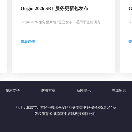
Origin 2026 SR1 服务更新包发布
Origin 2026 服务更新包1现已发布，适用于更新现有
G
Origin或OriginPro 2026 SR0安装或全新安装。本次更新
国
修正了智能填充、Excel公式、分组绘图批量操作及合并
1
图形兼容性等多处问题，并解决了部分崩溃错误。安装
（
查看详情 >
查
后版本号将升级到10.3.0.197，用户可通过“帮助：关于
2
Origin”确认更新完成。
G
技术支持
解决方案
新闻资讯
在线留言
地址：北京市北京经济技术开发区地盛南街甲1号3号楼5层511室
版权所有 © 北京环中睿驰科技有限公司