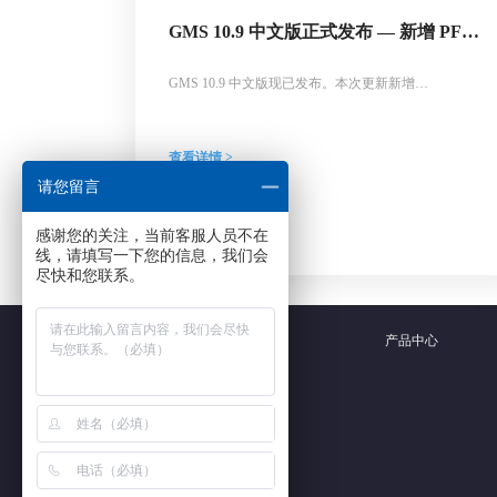
GMS 10.9 中文版正式发布 — 新增 PFAS
运移模拟与地下水能量（GWE）模块
GMS 10.9 中文版现已发布。本次更新新增
MODFLOW-USG Transport 对 PFAS 运移模拟的支持、
MODFLOW 6 地下水能量（GWE）模型、UGrid 多项
改进以及 MODFLOW 6 界面优化等功能，为地下水数
查看详情 >
值模拟与地热储能分析提供更多工具支持。
请您留言
感谢您的关注，当前客服人员不在
线，请填写一下您的信息，我们会
尽快和您联系。
产品中心