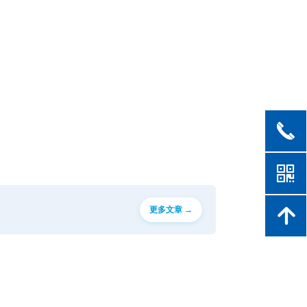
끅
낃
更多文章 →
녕