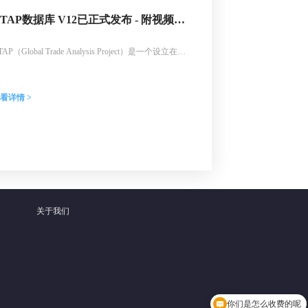
GTAP数据库 V12已正式发布 - 附视频介
绍
TAP（Global Trade Analysis Project）是一个设立在美
普渡大学农业经济系的经济研究组织。该项目成立于
992年，旨在为贸易政策分析和可计算一般均衡
CGE）建模提供数据支持。全新版GTAP V12已于
看详情 >
026年2月正式发布，欢迎联系北京睿驰科技订购正版
TAP数据库。
关于我们
你们是怎么收费的呢