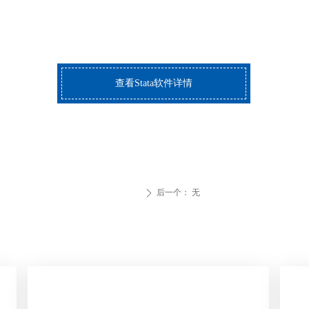
查看Stata软件详情
后一个：
无
ꄲ