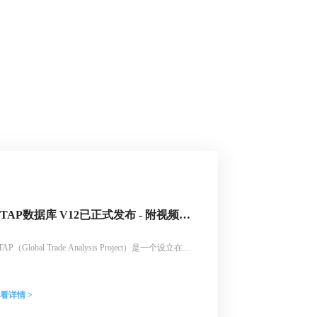
GTAP数据库 V12已正式发布 - 附视频介
绍
TAP（Global Trade Analysis Project）是一个设立在美
普渡大学农业经济系的经济研究组织。该项目成立于
992年，旨在为贸易政策分析和可计算一般均衡
CGE）建模提供数据支持。全新版GTAP V12已于
看详情 >
026年2月正式发布，欢迎联系北京睿驰科技订购正版