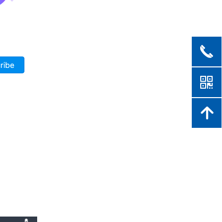
끅
낃
녕