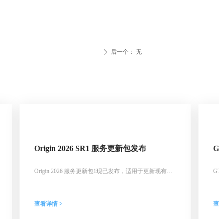
后一个：
无
ꄲ
Origin 2026 SR1 服务更新包发布
Origin 2026 服务更新包1现已发布，适用于更新现有
G
Origin或OriginPro 2026 SR0安装或全新安装。本次更新
国
修正了智能填充、Excel公式、分组绘图批量操作及合并
1
图形兼容性等多处问题，并解决了部分崩溃错误。安装
（
查看详情 >
查
后版本号将升级到10.3.0.197，用户可通过“帮助：关于
2