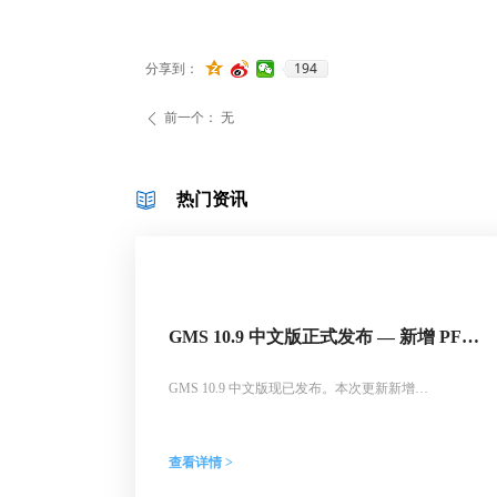
194
分享到：
前一个：
无
ꄴ
热门资讯
GMS 10.9 中文版正式发布 — 新增 PFAS
运移模拟与地下水能量（GWE）模块
GMS 10.9 中文版现已发布。本次更新新增
MODFLOW-USG Transport 对 PFAS 运移模拟的支持、
MODFLOW 6 地下水能量（GWE）模型、UGrid 多项
改进以及 MODFLOW 6 界面优化等功能，为地下水数
查看详情 >
值模拟与地热储能分析提供更多工具支持。