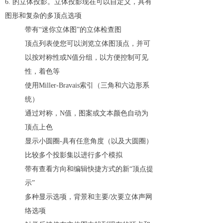
6. 的立体投影。立体投影现在可以自定义，具有
图形和复杂的多顶点选项
带有“迷你立体图”的立体检查图
顶点列表使您可以浏览立体图顶点，并可
以按对称性或N值分组，以方便控制可见
性，着色等
使用Miller-Bravais索引（三角和六边形系
统）
通过对称，N值，图案或文本颜色自动为
顶点上色
显示小圆圈-具有任意角度（以及大圆圈）
比较多个投影集以进行多个模拟
带有查看方向和编辑快捷方式的新“顶点提
示”
多种显示选项，背景和主要/次要立体声网
络选项