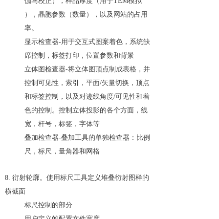
伽马校正），样品厚度（用于TEM模拟
），晶胞参数（数量），以及网站的占用
率。
显示检查器-用于交互式图案着色，系统缺
席控制，标签打印，位置参数和背景
立体图检查器-将立体图顶点制成表格，并
控制可见性，索引，平面/矢量切换，顶点
和标签控制，以及对迹线角度/可见性和着
色的控制。控制立体投影的各个方面，线
宽，杆号，标签，字体等
叠加检查器-叠加工具的单独检查器：比例
尺，标尺，量角器和网格
8. 衍射轮廓。使用标尺工具定义堆叠衍射图样的
横截面
标尺控制的部分
用户定义的配置文件宽度