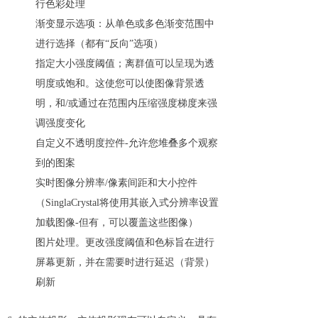
行色彩处理
渐变显示选项：从单色或多色渐变范围中
进行选择（都有“反向”选项）
指定大小强度阈值；离群值可以呈现为透
明度或饱和。这使您可以使图像背景透
明，和/或通过在范围内压缩强度梯度来强
调强度变化
自定义不透明度控件-允许您堆叠多个观察
到的图案
实时图像分辨率/像素间距和大小控件
（SinglaCrystal将使用其嵌入式分辨率设置
加载图像-但有，可以覆盖这些图像）
图片处理。更改强度阈值和色标旨在进行
屏幕更新，并在需要时进行延迟（背景）
刷新