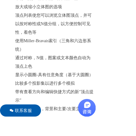
放大或缩小立体图的选项
顶点列表使您可以浏览立体图顶点，并可
以按对称性或N值分组，以方便控制可见
性，着色等
使用Miller-Bravais索引（三角和六边形系
统）
通过对称，N值，图案或文本颜色自动为
顶点上色
显示小圆圈-具有任意角度（基于大圆圈）
比较多个投影集以进行多个模拟
带有查看方向和编辑快捷方式的新“顶点提
示”
多种显示选项，背景和主要/次要立体声网
联系客服
너
络选项
触觉反馈使在立体图中找到现有的顶点以
及在立体网拨盘上感觉“凹口”变得