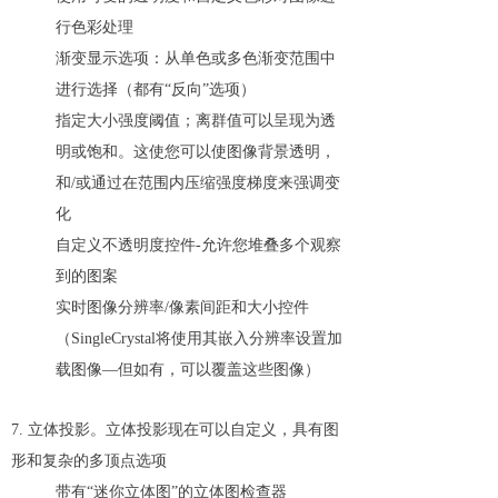
行色彩处理
渐变显示选项：从单色或多色渐变范围中
进行选择（都有“反向”选项）
指定大小强度阈值；离群值可以呈现为透
明或饱和。这使您可以使图像背景透明，
和/或通过在范围内压缩强度梯度来强调变
化
自定义不透明度控件-允许您堆叠多个观察
到的图案
实时图像分辨率/像素间距和大小控件
（SingleCrystal将使用其嵌入分辨率设置加
载图像—但如有，可以覆盖这些图像）
7. 立体投影。立体投影现在可以自定义，具有图
形和复杂的多顶点选项
带有“迷你立体图”的立体图检查器